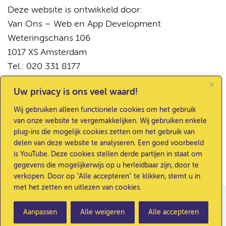
Deze website is ontwikkeld door:
Van Ons – Web en App Development
Weteringschans 106
1017 XS Amsterdam
Tel.: 020 331 8177
De website is ontwikkeld in opdracht van de Dienst
Uw privacy is ons veel waard!
Communicatie van Amsterdam UMC, locatie C0-
Wij gebruiken alleen functionele cookies om het gebruik
229, Postbus 22660, 1100 DD Amsterdam;
van onze website te vergemakkelijken. Wij gebruiken enkele
telefoonnummer: 020 – 566 2421.
plug-ins die mogelijk cookies zetten om het gebruik van
delen van deze website te analyseren. Een goed voorbeeld
is YouTube. Deze cookies stellen derde partijen in staat om
gegevens die mogelijkerwijs op u herleidbaar zijn, door te
verkopen. Door op "Alle accepteren" te klikken, stemt u in
met het zetten en uitlezen van cookies.
© 2026 - Toetsing Onderzoek Amsterdam UMC
Aanpassen
Alle weigeren
Alle accepteren
|
Colofon
Disclaimer
Privacyverklaring