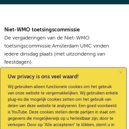
Niet-WMO toetsingscommissie
De vergaderingen van de Niet-WMO
toetsingscommissie Amsterdam UMC vinden
iedere dinsdag plaats (met uitzondering van
feestdagen).
Commissie Toetsing Biobanken
Uw privacy is ons veel waard!
De Commissie Toetsing Biobanken vergadert om
Wij gebruiken alleen functionele cookies om het gebruik
de week op dinsdagochtend (met uitzondering van
van onze website te vergemakkelijken. Wij gebruiken enkele
feestdagen, zomer- en kerstvakantie).
plug-ins die mogelijk cookies zetten om het gebruik van
delen van deze website te analyseren. Een goed voorbeeld
is YouTube. Deze cookies stellen derde partijen in staat om
gegevens die mogelijkerwijs op u herleidbaar zijn, door te
verkopen. Door op "Alle accepteren" te klikken, stemt u in