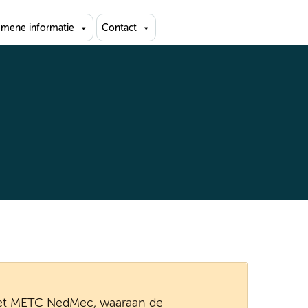
emene informatie
Contact
et METC NedMec, waaraan de