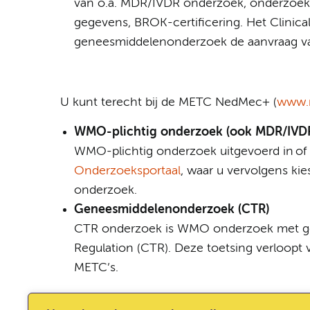
van o.a. MDR/IVDR onderzoek, onderzoek m
gegevens, BROK-certificering. Het Clinica
geneesmiddelenonderzoek de aanvraag v
U kunt terecht bij de METC NedMec+ (
www.
WMO-plichtig onderzoek (ook MDR/IVD
WMO-plichtig onderzoek uitgevoerd in of
Onderzoeksportaal
, waar u vervolgens kies
onderzoek.
Geneesmiddelenonderzoek (CTR)
CTR onderzoek is WMO onderzoek met gene
Regulation (CTR). Deze toetsing verloopt
METC’s.
Voor meer informatie:
www.nedmec.nl