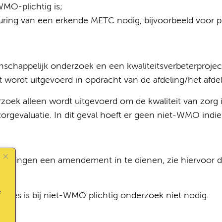
WMO-plichtig is;
ing van een erkende METC nodig, bijvoorbeeld voor pu
schappelijk onderzoek en een kwaliteitsverbeterprojec
ct wordt uitgevoerd in opdracht van de afdeling/het afd
rzoek alleen wordt uitgevoerd om de kwaliteit van zorg i
orgevaluatie. In dit geval hoeft er geen niet-WMO indi
 wijzigingen een amendement in te dienen, zie hiervo
e
ages is bij niet-WMO plichtig onderzoek niet nodig.