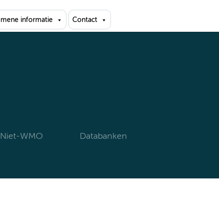
emene informatie
Contact
 Niet-WMO
Databanken