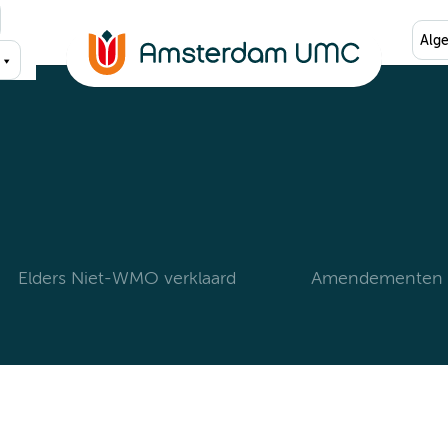
Alg
Elders Niet-WMO verklaard
Amendementen