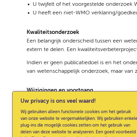
U twijfelt of het voorgestelde onderzoek 
U heeft een niet-WMO verklaring/goedkeur
Kwaliteitsonderzoek
Een belangrijk onderscheid tussen een weten
extern te delen. Een kwaliteitsverbeterproje
Indien er geen publicatiedoel is en het onde
van wetenschappelijk onderzoek, maar van z
Wijzigingen en voortgang
In sommige gevallen kan het nodig zijn bij
Uw privacy is ons veel waard!
onderzoek.
Wij gebruiken alleen functionele cookies om het gebruik
van onze website te vergemakkelijken. Wij gebruiken enkel
Het indienen van voortgangs- en eindrapport
plug-ins die mogelijk cookies zetten om het gebruik van
delen van deze website te analyseren. Een goed voorbeeld